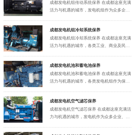
成都发电机组传动系统保养 在成都这座充满
全。 燃料系统作为车辆的“能量源泉”，其保
活力与机遇的城市，发电机组作为众多企
养不容小觑。在成都，由于城市交通的复杂
业、建筑工地以及应急场所的关键电力保障
性，车辆经常处于启停频繁的状态，这对燃
设备，其稳定运行至关重要。而传动系统作
料系统造成了较大的压力。长期下来，燃料
成都发电机组冷却系统保养
为发电机组的核心组成部分，犹如人体的关
管道内可能会积累杂质和沉积物，影响燃料
成都发电机组冷却系统保养 在成都这座充满
节，承担着动力传递与转换的重任，对其进
的正常输送。比如，在早晚高峰时段，车辆
活力与机遇的城市，各类工业、商业及民用
行科学、细致的保养，是确保发电机组高
走走停停，燃料在管道内的流动不稳定，就
设施对电力供应的稳定性有着极高的要求。
效、可靠工作的基石。 发电机组传动系统的
容易使一些微小颗粒附着在管壁上。如果不
发电机组作为保障电力供应的关键设备，其
保养工作，需从日常的细微之处着手。每日
及时清理，这些杂质会逐渐增多，导致燃料
成都发电机池和蓄电池保养
冷却系统的保养工作显得尤为重要，直接关
运行结束后，操作人员应仔细检查传动带的
供应不畅，进而影响发动机的动力输出，使
成都发电机池和蓄电池保养 在成都这座充满
系到发电机组的运行效率、使用寿命以及安
张紧度。传动带过松，会导致动力传递效率
车辆出现加速无力、油耗增加等问题。 为了
活力与机遇的城市，各类发电机组作为保障
全性。 发电机组的冷却系统犹如人体的散热
下降，发电机组转速不稳定，影响发电质
确保燃料系统的正常运行，定期更换燃油滤
电力稳定供应的关键设备，广泛应用于工业
系统，承担着将机组运行过程中产生的热量
量；过紧则会使传动带过早磨损，甚至可能
清器是必不可少的保养项目。燃油滤清器就
生产、商业运营及居民生活等多个领域。而
及时散发出去的重要任务。在成都，由于气
拉断，造成设备停机。通过使用专用的张力
成都发电机空气滤芯保养
像一个“卫士”，能够过滤掉燃料中的杂质和
发电机池中的蓄电池，作为启动发电机和提
候特点，夏季高温且湿度较大，冬季虽不算
测量工具，按照设备说明书规定的标准值进
成都发电机空气滤芯保养 在成都这座充满活
水分，保证进入发动机的燃料纯净。一般来
供应急电源的核心部件，其保养工作的重要
极端寒冷但温差变化也较为明显，这种气候
行调整，确保传动带处于的工作状态。同
力与机遇的城市，发电机作为众多企业、工
说，每行驶2万到3万公里就需要更换一次燃
性不言而喻。恰当的保养不仅能延长蓄电池
条件对冷却系统的考验更为严峻。 首先，定
时，检查传动带表面是否有裂纹、磨损或油
地及应急场景中不可或缺的动力设备，其稳
油滤清器。此外，定期清洗喷油嘴也是重要
的使用寿命，还能确保发电机组在关键时刻
期检查冷却液是冷却系统保养的基础工作。
污附着。若有裂纹或严重磨损，应及时更换
定运行至关重要。而空气滤芯作为发电
的保养措施。喷油嘴负责将燃料以精确的雾
迅速、可靠地启动，为城市的生产生活提供