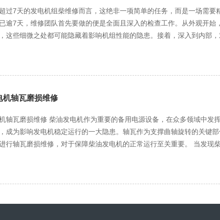
接触面干净无尘，然后将新传感器小心翼翼地安装上去，并用螺丝固定牢固。 安装完成后，师傅再次启动了柴
长使用寿命的重要举措。
超过7天的发电机组柴维修而言，这绝非一项简单的任务，而是一场需要精心筹备、细
都紧紧盯着油压力表，随着发动机的轰鸣声，指针逐渐稳定下来，最终指
已逾7天，维修团队首先要做的便是全面且深入的检查工作。从外观开始
问题，还需要对发动机的润滑系统进行全面检查。他带领着团
，这些细微之处都可能隐藏着影响机组性能的隐患。接着，深入到内部，
器、机油泵等关键部件进行逐一排查。 在检查机油滤清器时，他们发现滤清器内部已经积累了大量的杂质，这严重影响
是否堵塞，燃油管路是否有泄漏，因为停机期间燃油可能会发生沉淀或变
通和润滑效果。师傅立刻安排更换新的机油滤清器，并对发动机内部的机油进行了更换。 经过一番紧
不容忽视，查看机油油位是否在正常范围内，机油是否出现变质、乳化等
于恢复了往日的平稳运行。油压力表上的指针稳定而有力地跳动着，仿佛
成初步检查后，维修人员会根据发现的问题制定详细的维修方案。如果燃油滤清器堵塞，就需要及时更
着，眼中满是自豪与满足。他们知道，自己的努力不仅解决了眼前的问题
清器，确保燃油能够顺畅地通过。对于燃油管路的泄漏问题，要精准定位
针对润滑系统，若机油变质，则需将旧机油彻底排放干净，并使用符合机
电机轴瓦磨损维修
的缸体、活塞等关键部件进行详细检测。利用专业
备用电源设备，在众多领域中发挥着关键作用。然而，随着使用时间的增长，轴瓦磨损问题
备，如内窥镜，查看缸体内壁是否有划痕、磨损，活塞是否出现卡滞现象
，成为影响发电机稳定运行的一大隐患。轴瓦作为支撑曲轴旋转的关键部
的部件，这需要维修人员具备高超的技术和丰富的经验，因为每一个部件的安装
瓦磨损维修，对于保障柴油发电机的正常运行至关重要。 当发现柴油发电机轴瓦出现磨损时，首先应进行详细的故障诊断。
始终是第一位的。维修人员必须严格遵守安全操作规程，佩戴好个人防护
轴瓦的外观检查，观察其表面是否有划痕、裂纹或剥落等现象；同时，还
确保切断电源，防止触电事故的发生。同时，维修现场要保持整洁有序，
超出正常范围。在诊断过程中，技术人员需凭借丰富的经验和专业知识，
修工作完成后，还不能立即投入使用，必须进行严格的调试和试运行。先
依据。 针对轴瓦磨损问题，维修工作需分步骤有序进行。第一步是拆卸轴瓦，这一过程需格外小心，避免对
参数是否正常。如果空载试运行没有问题，再进行负载试运行，逐步增加
瓦座造成二次损伤。拆卸完成后，应对轴瓦座进行彻底清洁，去除其中的油污和
机超过7天的发电机组才能重新焕发生机，为生产和生活提供稳定可靠的
需确保其型号、规格与原轴瓦完全一致，以保证良好的配合性能。同时，
。
足够的强度和耐磨性。安装新轴瓦前，还需对其进行仔细检查，确保其表