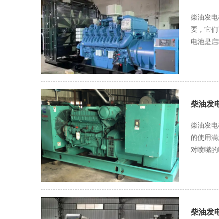
此，维修
柴油发电机电池、冷却
洗，确保无残留物。 除了技术层面的严格要求，维修人员的
要，它们直
安全帽、
电池是启
患。 值得一提的是，随着科技的进步，柴油发电机的维修技术也在不断更新。维修人员需不断学习新知识、新技能，掌握最新的维修技术和
量，确保
方法，以
定期清理
障。维修人员需
流传输，腐蚀则
从拆卸前
作用。首
户提供更
发动机运
柴油发
化学反应
柴油发电
明书的要求进
的使用满意度。 对于喷嘴漏油问题，制造商首先要做的便是精准诊断。技术人
各部件的
对喷嘴的
变脆，容
油隐患。
格匹配的
伤都可能
带维护 V带是驱动发电机附件的重要部件，如风扇、水泵等。定期检查V带的张紧度是维护的关键，过松的V带会导致打滑，影响附件的正常
若磨损过度，则必须
运转；过
测试台上
查V带的
定喷嘴维修合格，可重新安装
柴油发
通过对柴