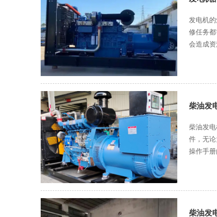
发电机的
修任务都需严谨对
会造成资
更换密封
管道的维
通，有无
发动机各部位。 水冷却水和淡水冷却水的维修，主要关注冷却系统的效率。冷
维修人员
柴油发
需定期清理。此
柴油发电
空气滤清
件，无论大
更换。同时，进
操作手册
管道若堵
防止燃油
度也需监测，若
要轻拿轻放，避免静电或碰撞
程，佩戴
符合规定
机始终处
电机的整
清洁工作
柴油发