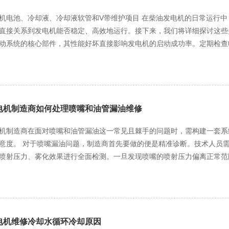
人员需在操作前后对发电机进行全面的清洁，特别是对于一些精密的部件
液、冷却液软管和V带维护项目 在柴油发电机的日常运行中，电池、冷却液、冷却液软管以及V带的维护工作至关重
安全意识也是不可忽视的一环。在维修过程中，维修人员需穿戴好防护装备，如
接关系到发电机能否稳定、高效地运行。接下来，我们将详细探讨这些关键部件的维护要
防护眼镜、手套等，防止意外伤害的发生。同时，维修现场要保持整洁有
动系统的核心部件，其性能好坏直接影响发电机的启动成功率。定期检查
电池电压处于正常范围。若发现电池电量不足，应及时进行充电，避免过
适应不断变化的维修需求。例如，现在许多柴油发电机都配备了智能诊断
电池表面的灰尘与污垢，防止短路发生。此外，检查电池连接线是否松动
熟练掌握这些智能系统的使用方法，提高维修效率和准确性。 总之，柴油发电机维修过程中的零件安装拆卸必须严格要求，
可能导致接触不良，应使用专用工具紧固连接线，并清除腐蚀物。 冷却液维护 冷却液对于柴油发电机的温度控制起着决定
的准备到安装后的调试，每一个环节都需精心操作、严格把关。只有这样
先，要定期检查冷却液的液位，确保其处于规定的上下限之间。液位过低
加可靠、高效的电力保障。
转时溢出，造成浪费与安全隐患。若发现液位不足，应及时添加同类型的
电机制造商如何处理喷嘴和油管漏油维修
，影响冷却性能。其次，要关注冷却液的质量，定期更换冷却液，一般建
机制造商在面对喷嘴和油管漏油这一常见且棘手的问题时，需构建一套系
行。在更换冷却液时，要彻底排空旧液，并清洗冷却系统，以去除沉淀物与杂质。 冷却液软管维护 冷却
员需借助专业的检测设备，如高精度的压力测试仪和内窥镜，
重要通道，其完好性直接关系到冷却液的流通。日常检查中，要仔细查看
喷射压力、雾化效果进行全面检测。一旦发现喷嘴的喷射压力偏离正常范
易破裂；开裂的软管则会导致冷却液泄漏，影响冷却效果。一旦发现软管
此时，应立即将喷嘴拆卸下来，进行更深入的内部检查。查看喷嘴的针阀
产品，并确保安装牢固，避免出现松动或扭曲的情况。此外，还要注意软管
导致燃油泄漏。若针阀磨损较轻，可采用研磨工艺对其进行修复，通过精
更换全新的针阀，确保喷嘴的密封性能。 在修复或更换喷嘴后，还需进行严格的测试环节。将修复好的喷嘴安装到模拟
紧的V带则会增加轴承的负荷，加速磨损。可使用专用的张紧度测量工具
，模拟实际工作条件，观察其喷射情况和燃油消耗量。只有当喷嘴的喷射
表面是否有裂纹、磨损等情况，若发现问题，应及时更换。更换V带时，
到发电机上。 而对于油管漏油问题，制造商的处理策略同样严谨。当发现油管漏油时，首先要迅速切断燃油供
电机维修冷却水循环冷却原因
油发电机电池、冷却液、冷却液软管和V带的定期维护，可以有效延长发