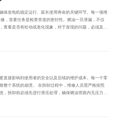
确保发电机稳定运行、延长使用寿命的关键环节。每一项维
，查看是否有松动或老化现象，对于发现的问题，必须及时
油中的杂质，防止杂质进入发动机造成磨损。 润滑油
的润滑，减少摩擦和磨损。维修时，需检查润滑油管道是否畅
润滑油泵的工作状态也需检查，确保其能正常输送润滑油至
的清洁也至关重要，水箱内的水垢和杂质会降低冷却效率，
更直接影响到使用者的安全以及后续的维护成本。每一个零
需检查空气滤清器的清洁程度，若发现堵塞或破损，需及时
过程中，维修人员需严格按照
统，拆卸前必须先进行泄压处理，确保燃油管路内无压力，
烟管道的畅通性，清理管道内的积碳和杂质。此外，排烟温
失。对于一些精密的电子元件，如控制模块、传感器等，更
跟踪和查询。通过科学、规范的维修工作，我们能确保发电
承过热，缩短使用寿命；过松则会引起振动和噪音，影响发
个连接点都牢固可靠。 此外，维修过程中的
机内部，这些杂质会加速零件的磨损，甚至引发故障。因