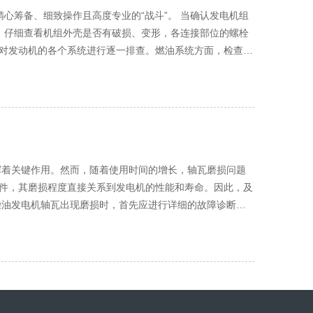
油发动机。所有
致操作且高度专业的“战斗”。 当确认发电机组
向了正常的压力范围。大家悬着的心终于落了地，脸上露出
，仔细查看机组外壳是否有破损、变形，各连接部位的螺栓
对发动机的各个系统进行逐一排查。燃油系统方面，检查燃
质，堵塞滤清器或腐蚀管路，进而影响燃油的正常供应。润
张而有序的维修工作，柴油
情况，若机油质量不佳，就无法为发动机的各个运动部件提
在向人们展示着它健康的状态。维修人员们站在发动机旁，
，更为柴油发动机的长期稳定运行提供了有力保障。
泄漏点，采用合适的密封材料进行修复，必要时更换受损的
组要求的优质机油进行更换，同时清洗机油滤清器，保证机
。如果发现缸体或活塞存在严重问题，可能需要进行大修，
件，其磨损程度直接关系到发电机的性能和寿命。因此，及
和调试都关系到发动机的整体性能。 在维修过程
用品，如安全帽、防护手套、护目镜等。在进行电气系统维
需使用专业的测量工具，对轴瓦的间隙进行精确测量，以判
工具和零部件要摆放整齐，避免因杂乱无章而引发意外。
准确判断轴瓦磨损的原因，如润滑不良、过载运行或装配不
进行空载试运行，观察机组的启动是否顺畅，运行是否平
负载，检测机组在不同负载下的性能表现，确保其能够稳
杂质，为后续安装新轴瓦创造良好条件。 在选购新
新轴瓦的质量也至关重要，应选择正规厂家生产的产品，确
面光滑、无缺陷，并在轴瓦内表面涂抹适量的润滑油，以减