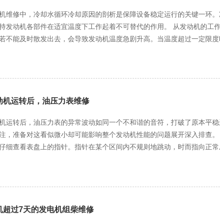
燃油进一步泄漏造成安全隐患。接着，对漏油的油管进行全面检查，确定
有力保障。
机维修中，冷却水循环冷却原因的剖析是保障设备稳定运行的关键一环。
老化或出现裂纹，应果断更换新的油管。在更换过程中，要确保新油管的规格、材质与原油管一
各部件在适宜温度下工作起着不可替代的作用。 从发动机的工作原理来看，柴油在气缸内燃烧做功，会产生大量的热量。
证其能够承受相应的压力和温度。同时，要注意油管的安装走向，避免出
若不能及时散发出去，会导致发动机温度急剧升高。当温度超过一定限度
至引发部件变形、卡死等严重故障。例如，活塞与气缸壁之间的间隙会因
或损坏。对于密封圈损坏的情况，需选用与原密封圈相同规格和材质的新
油消耗。而冷却水循环系统通过不断地将热量带走，使发动机温度保持在合理范围内，
正确，以保证良好的密封效果。 完成油管维修后，还需对整个燃油系统进行清洗和排气。使用专用的清洗剂对燃油管
个精密而有序的物理过程。冷却水在发动机的水套中流动，吸收气缸体和
环清洗，去除管路内的杂质和残留燃油。然后，通过特定的排气装置将燃
器通常安装在发动机的前方，利用车辆行驶时的空气流动或风扇的强制吹
测试，观察油管是否还有漏油现象，以及发电机的运行是否稳定正常。只
发动机水套，如此循环往复。水泵作为冷却水循环的动力源，其性能的好
动机运转后，油压力表维修
漏油问题得到彻底解决，恢复其高效、稳定的运行状态。
、轴承损坏等，会导致冷却水循环不畅，发动机温度升高。 在维修过程中，对冷却水循环系统的检查和维护至关重要。首先
机运转后，油压力表的异常波动如同一个不和谐的音符，打破了原本平稳
却液的液位和质量。冷却液液位过低会导致冷却水循环量不足，无法有效
备对这看似微小却可能影响整个发动机性能的问题展开深入排查。 经验丰富的老维修师傅率先戴上手套，轻轻转动油压力
会腐蚀冷却系统部件，堵塞水道，影响冷却效果。因此，要定期更换冷却液，并选
仔细查看表盘上的指针。指针在某个区间内不规则地跳动，时而指向正常
散热情况。散热器表面如果积聚了灰尘、杂物等，会阻碍空气流通，降低
起眉头，凭借多年的经验，他判断这极有可能是压力传感器出现了问题。 “小李，去把工具箱里的万用表拿过来，咱们
压不宜过高，以免损坏散热器翅片。同时，还要检查散热器的风扇是否正
压。”师傅一边说着，一边小心翼翼地拆下油压力表与发动机连接的线路
件。节温器根据发动机的温度自动控制冷却水的流动路径，当发动机温
地将表笔连接到传感器的相应接口上。 随着仪表盘上数字的跳动，师傅的眉头皱得更紧了。“电压不稳定，看来传感器确
，节温器关闭，冷却水只在发动机内部小循环，以快速提高发动机温度；
。”他轻声说道，同时开始思考下一步的维修方案。经过一番讨论，大家决定先更换一个
循环。如果节温器出现故障，如卡死在关闭或打开位置，会导致发动机温
传感器。不一会儿，他就抱着一个崭新的传感器回来了。师傅再次戴上手
机超过7天的发电机组柴维修
却的原因，并对其进行全面细致的检查和维护，是确保柴油发电机可靠