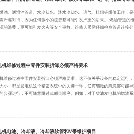
燃油、润滑油管道、水冷却水、淡水冷却水、进气、排烟等维修工作，是
待，因为任何微小的疏忽都可能引发严重的后果。 燃油管道的维修，首要任务是检查管道的密封性。燃油一旦泄漏，不仅
源的浪费，更可能引发火灾等安全事故。维修人员需仔细检查管道连接处
件或紧固螺栓。同时，燃油滤清器的清洁与更换也不容忽视，它能有效过滤燃
护同样重要。润滑油是发动机的“血液”，它能为发动机各部件提供必要
堵塞或泄漏。若发现润滑油变质或油量不足，需及时更换或补充。此外，
却系统负责将发动机产生的热量散发出去，防止发动机过热。
需检查冷却水泵的工作状态，确保其能正常循环冷却水。同时，冷却水箱
电机维修过程中零件安装拆卸必须严格要求
外，还需检查冷却水的液位和浓度，确保其在正常范围内。 进气系统的维修，重点在于保证发动机吸入的空气清洁、充足。
机维修过程中零件安装拆卸必须严格要求，这不仅关乎设备的稳定运行，
器是进气系统的第一道防线，它能过滤掉空气中的灰尘和杂质。维修时，
小，都是发电机这个精密系统中的关键一环，任何细微的疏忽都可能导致整个系统的崩溃。 在拆卸
气管道的密封性也需检查，防止空气泄漏导致发动机进气不足。 排烟系统的维修，则主要关注发动机的排气是否顺畅。排烟
的步骤进行，不可随意跳过或颠倒顺序。例如，对于柴油发电机的燃油系
塞或变形，会导致发动机排气不畅，进而影响其性能。维修人员需检查排
喷溅伤人。同时，拆卸下来的零件要分类存放，做好标记，避免混淆或丢
排烟温度过高，可能意味着发动机存在故障，需进一步排查。 在进行上述各项维修时，维修人员还需遵循严格的安全操作规
造成的损坏。 安装过程同样不容小觑。在安装新零件或重新组装时，必须确保每个零件都安装到位，紧固力矩
好防护用品，确保自身安全。同时，维修记录也需详细、准确，以便后续
。以发电机的轴承为例，轴承的安装需要精确的间隙调整，过紧会导致轴
于运行状态，为生产和生活提供稳定、可靠的电力支持。
体性能。因此，维修人员需使用专业的扭矩扳手，按照规定的力矩进行紧固，确保每一
也至关重要。在拆卸和安装过程中，难免会有油污、灰尘等杂质进入发电
电机电池、冷却液、冷却液软管和V带维护项目