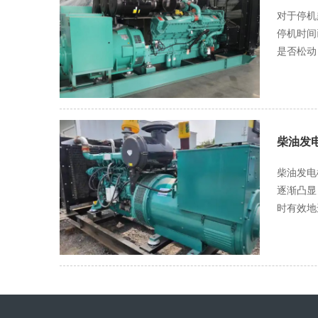
的杂质，确保
运行、延
对于停机
人的目光
停机时间
了欣慰的笑容。 然而，维修工作并未就此结束。师傅深知，要彻底解决这个
是否松动
队，开始对机油滤清
油滤清器
了机油的流
滑系统也
发动机终
供良好的润滑，导致磨损加剧。 在完
相互对视
换新的滤
管路。而
柴油发
油的清洁度。 除了上述常见问题的处理，对于停机时间较长的发电机组，还需要对发动机
柴油发电机轴瓦磨损维修 柴油发电机作为重要的
的检测设
逐渐凸显
更换受损
时有效地进行轴
中，安全
这包括对
修时，要
断其是否
当所有维
当等，为后续维修工作提供有力
稳，各项
曲轴和轴
定、可靠地运行。 经过这一系列严谨的维修、调试和试运行过程，停
轴瓦时，
电力支持
保其具有