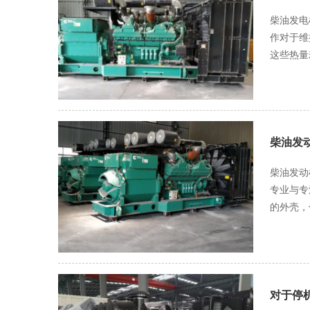
应，防止
运行提供
柴油发电
连接处松动或密封圈损坏等。 如果是油管
作对于维持发动机
致，以保
这些热量
题。 若是连接处松动，只需使用合适的工具将连接螺栓拧紧即可。但在拧紧过程中，要严格按照规定的扭矩进行操作，避免因过度拧紧导致
加剧，甚
油管变形
会增加燃
无杂质，并且安装位置
过程是一
路进行循
器，散热
行试运行
重新流回
柴油发
嘴和油管
障，如叶轮磨损
柴油发动
要检查冷
专业与专注，准
物质等，
的外壳，
散热器的
故障。师傅皱
要注意水
感器的电
提供足够的风量。 另外，节温器也是冷却水循环系统中的一个重要部
傅接过万用表，熟练
度较低时
实有问题
器进行大
领取新的
对于停
进行检测和更换。 总之，柴油发电机维修中，深入理解冷却水循环冷