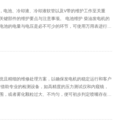
，如气缸、活塞环等，更要使用专用的清洁剂进行细致清
点与注意事项。 电池维护 柴油发电机的
序，避免工具、零件等杂物散落造成绊倒或划伤等安全隐
电池的电量与电压是必不可少的环节，可使用万用表进行测
度放电导致电池寿命缩短。同时，要注意电池的清洁工作，
系统，能够实时监测发电机的运行状态，提前预警潜在故
、腐蚀也是维护的关键，松动的连接线会增加电阻，影响电
性
，才能确保柴油发电机的稳定运行，延长其使用寿命，为用
会导致冷却效果下降，引发发动机过热；液位过高则可能在
冷却液，切勿混合使用不同品牌或型号的冷却液，以免发生
议每两年或运行一定小时数后更换一次，具体可根据使用说
统且精细的维修处理方案，以确保发电机的稳定运行和客户
液软管是连接冷却系统
软管是否有老化、开裂、渗漏等现象。老化的软管会变硬、
围，或者雾化颗粒过大、不均匀，便可初步判定喷嘴存在漏
存在问题，应及时更换。更换软管时，要选择质量可靠、规
是否磨损严重、密封面是否出现划痕或变形，这些细微的损
的走向与布置，避免与其他部件发生摩擦，造成磨损。 V
细的研磨操作，使针阀与密封面重新达到良好的贴合状态；
进行检查，并根据测量结果调整V带的张紧度。同时，要检
压力、雾化效果以及燃油消耗量均符合设计标准时，才能判
要确保所有V带的型号、规格一致，以保证传动的平稳性。
电机的使用寿命，提高其运行效率与可靠性，为设备的稳定