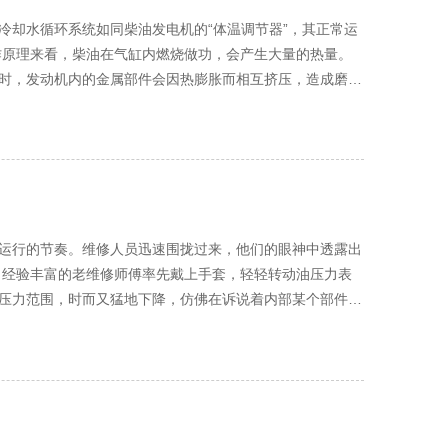
漏油的具体位置和原因。常见的原因包括油管老化、裂纹、
冷却水循环系统如同柴油发电机的“体温调节器”，其正常运
现弯曲过度或与其他部件摩擦的情况，防止再次引发漏油问
时，发动机内的金属部件会因热膨胀而相互挤压，造成磨损
过热而变小，导致活塞运动受阻，发动机动力下降，同时还
密封圈进行更换。在安装新密封圈时，要确保其表面清洁、
避免了这些问题的发生。 冷却水循环冷却的
气缸盖等部件散发的热量。随后，高温的冷却水流入散热
油系统内的空气排出，确保燃油能够顺畅地流动。最后，进
风，将热量散发到空气中。冷却后的水再通过水泵的驱动，
有经过这一系列严格的处理流程，才能确保柴油发电机的喷
坏直接影响着冷却水的流动速度和流量。如果水泵出现故
运行的节奏。维修人员迅速围拢过来，他们的眼神中透露出
带走热量。而冷却液质量不佳，如含有过多的杂质、腐蚀性
表
择符合发动机要求的优质冷却液。 其次，要检查
压力范围，时而又猛地下降，仿佛在诉说着内部某个部件的
散热效率。可以使用高压空气或水枪对散热器进行清洗，但
先测测传
常运转，风扇皮带是否松动或磨损，确保风扇能够在需要时
。小李迅速跑回工具间，不一会儿就拿着万用表回来了。师
当发动机温度达到一定值时，节温器打开，冷却水进入散热
新的压力传感器试试。 小张自告奋勇去仓库
度异常，要么过热，要么过冷。因此，在维修时要对节温器
套，开始进行更换操作。他先仔细地清理了传感器安装位置